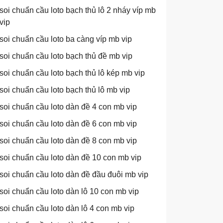
soi chuẩn cầu loto bạch thủ lô 2 nháy víp mb
vip
soi chuẩn cầu loto ba càng víp mb vip
soi chuẩn cầu loto bạch thủ đề mb vip
soi chuẩn cầu loto bạch thủ lô kép mb vip
soi chuẩn cầu loto bạch thủ lô mb vip
soi chuẩn cầu loto dàn đề 4 con mb vip
soi chuẩn cầu loto dàn đề 6 con mb vip
soi chuẩn cầu loto dàn đề 8 con mb vip
soi chuẩn cầu loto dàn đề 10 con mb vip
soi chuẩn cầu loto dàn đề đầu đuôi mb vip
soi chuẩn cầu loto dàn lô 10 con mb vip
soi chuẩn cầu loto dàn lô 4 con mb vip