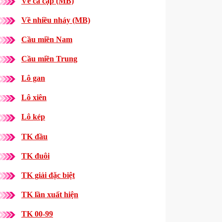
Về cả cặp (MB)
Về nhiều nháy (MB)
Cầu miền Nam
Cầu miền Trung
Lô gan
Lô xiên
Lô kép
TK đầu
TK đuôi
TK giải đặc biệt
TK lần xuất hiện
TK 00-99