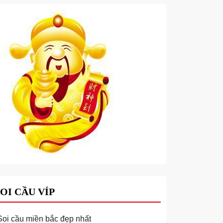
OI CẦU VÍP
Soi cầu miền bắc đẹp nhất