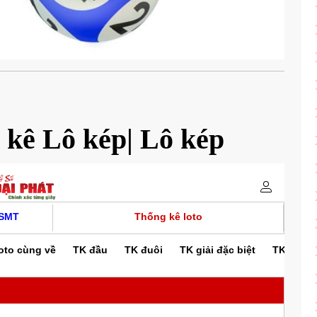
 kê Lô kép| Lô kép