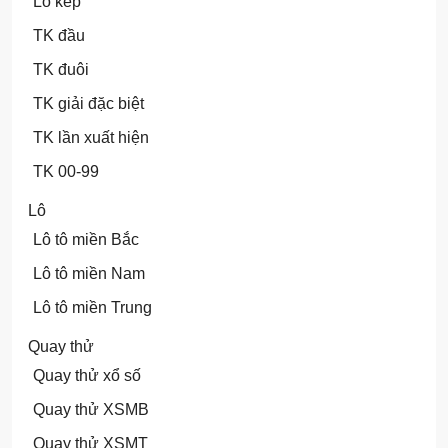
Lô kép
TK đầu
TK đuôi
TK giải đặc biệt
TK lần xuất hiện
TK 00-99
Lô
Lô tô miền Bắc
Lô tô miền Nam
Lô tô miền Trung
Quay thử
Quay thử xổ số
Quay thử XSMB
Quay thử XSMT