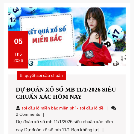
đề
05
Th5
2026
05/05/2026
Bí quyết soi cầu chuẩn
DỰ ĐOÁN XỔ SỐ MB 11/1/2026 SIÊU
DỰ
CHUẨN XÁC HÔM NAY
ĐOÁN
soi
soi cầu lô miền bắc miễn phí - soi cầu lô đề
XỔ
cầu
2 Comments
SỐ
lô
Dự đoán xổ số mb 11/1/2026 siêu chuẩn xác hôm
MB
miền
nay Dự đoán xổ số mb 11/1 Bạn không tự[...]
11/1/2026
bắc