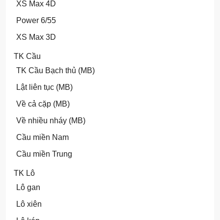
XS Max 4D
Power 6/55
XS Max 3D
TK Cầu
TK Cầu Bạch thủ (MB)
Lật liên tục (MB)
Về cả cặp (MB)
Về nhiều nháy (MB)
Cầu miền Nam
Cầu miền Trung
TK Lô
Lô gan
Lô xiên