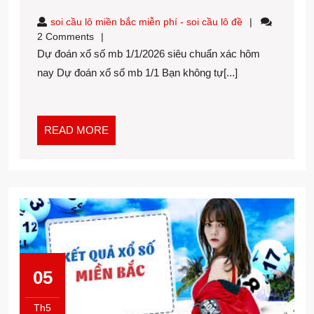
ĐOÁN
soi
soi cầu lô miền bắc miễn phí - soi cầu lô đề
XỔ
cầu
2 Comments
SỐ
lô
Dự đoán xổ số mb 1/1/2026 siêu chuẩn xác hôm
MB
miền
nay Dự đoán xổ số mb 1/1 Bạn không tự[...]
1/1/2026
bắc
SIÊU
miễn
phí
CHUẨN
-
XÁC
READ
READ MORE
soi
HÔM
MORE
cầu
NAY
lô
đề
05
Th5