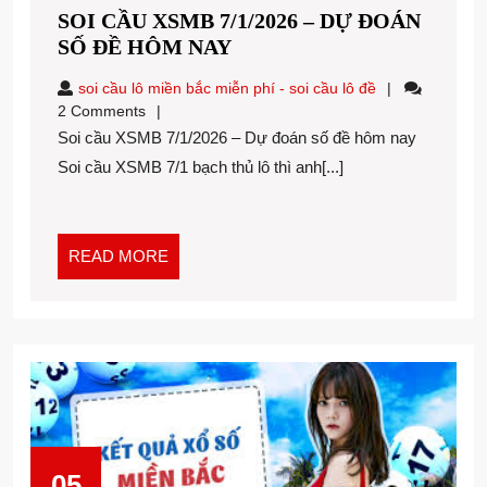
SOI CẦU XSMB 7/1/2026 – DỰ ĐOÁN
SOI
SỐ ĐỀ HÔM NAY
CẦU
soi
soi cầu lô miền bắc miễn phí - soi cầu lô đề
XSMB
cầu
2 Comments
7/1/2026
lô
Soi cầu XSMB 7/1/2026 – Dự đoán số đề hôm nay
–
miền
Soi cầu XSMB 7/1 bạch thủ lô thì anh[...]
DỰ
bắc
ĐOÁN
miễn
phí
SỐ
-
ĐỀ
READ
READ MORE
soi
HÔM
MORE
cầu
NAY
lô
đề
05