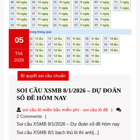
05
Th5
2026
05/05/2026
Bí quyết soi cầu chuẩn
SOI CẦU XSMB 8/1/2026 – DỰ ĐOÁN
SOI
SỐ ĐỀ HÔM NAY
CẦU
soi
soi cầu lô miền bắc miễn phí - soi cầu lô đề
XSMB
cầu
2 Comments
8/1/2026
lô
Soi cầu XSMB 8/1/2026 – Dự đoán số đề hôm nay
–
miền
Soi cầu XSMB 8/1 bạch thủ lô thì anh[...]
DỰ
bắc