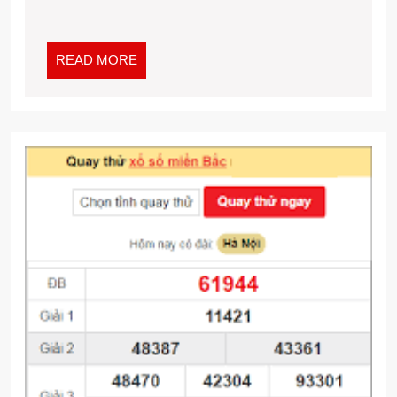
SIÊU
miễn
phí
CHUẨN
-
XÁC
READ
READ MORE
soi
HÔM
MORE
cầu
NAY
lô
đề