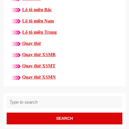
Lô tô miền Bắc
Lô tô miền Nam
Lô tô miền Trung
Quay thử
Quay thử XSMB
Quay thử XSMT
Quay thử XSMN
Search
for: