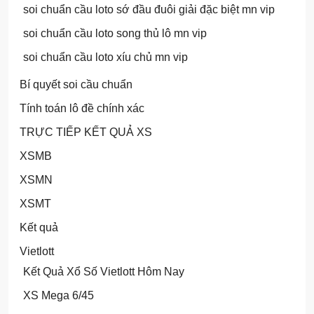
soi chuẩn cầu loto sớ đầu đuôi giải đặc biệt mn vip
soi chuẩn cầu loto song thủ lô mn vip
soi chuẩn cầu loto xíu chủ mn vip
Bí quyết soi cầu chuẩn
Tính toán lô đề chính xác
TRỰC TIẾP KẾT QUẢ XS
XSMB
XSMN
XSMT
Kết quả
Vietlott
Kết Quả Xổ Số Vietlott Hôm Nay
XS Mega 6/45