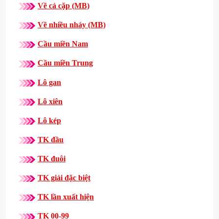
Về cả cặp (MB)
Về nhiều nháy (MB)
Cầu miền Nam
Cầu miền Trung
Lô gan
Lô xiên
Lô kép
TK đầu
TK đuôi
TK giải đặc biệt
TK lần xuất hiện
TK 00-99