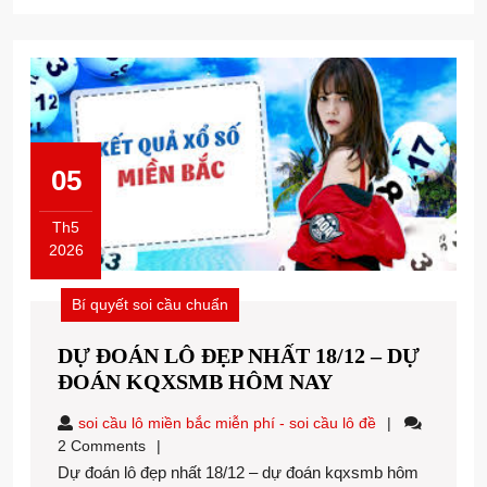
NAY
lô
đề
05
Th5
2026
05/05/2026
Bí quyết soi cầu chuẩn
DỰ ĐOÁN LÔ ĐẸP NHẤT 18/12 – DỰ
DỰ
ĐOÁN KQXSMB HÔM NAY
ĐOÁN
soi
soi cầu lô miền bắc miễn phí - soi cầu lô đề
LÔ
cầu
2 Comments
ĐẸP
lô
Dự đoán lô đẹp nhất 18/12 – dự đoán kqxsmb hôm
NHẤT