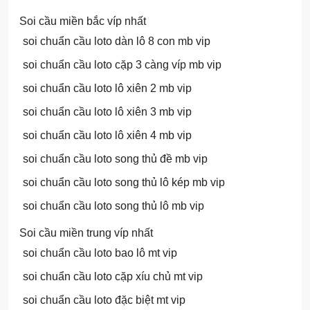
Soi cầu miền bắc víp nhất
soi chuẩn cầu loto dàn lô 8 con mb vip
soi chuẩn cầu loto cặp 3 càng víp mb vip
soi chuẩn cầu loto lô xiên 2 mb vip
soi chuẩn cầu loto lô xiên 3 mb vip
soi chuẩn cầu loto lô xiên 4 mb vip
soi chuẩn cầu loto song thủ đề mb vip
soi chuẩn cầu loto song thủ lô kép mb vip
soi chuẩn cầu loto song thủ lô mb vip
Soi cầu miền trung víp nhất
soi chuẩn cầu loto bao lô mt vip
soi chuẩn cầu loto cặp xíu chủ mt vip
soi chuẩn cầu loto đặc biệt mt vip