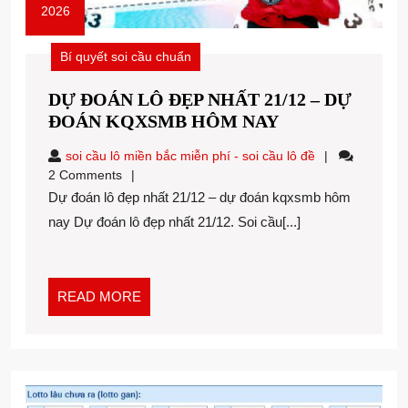
2026
05/05/2026
Bí quyết soi cầu chuẩn
DỰ ĐOÁN LÔ ĐẸP NHẤT 21/12 – DỰ
DỰ
ĐOÁN KQXSMB HÔM NAY
ĐOÁN
soi
soi cầu lô miền bắc miễn phí - soi cầu lô đề
LÔ
cầu
2 Comments
ĐẸP
lô
Dự đoán lô đẹp nhất 21/12 – dự đoán kqxsmb hôm
NHẤT
miền
nay Dự đoán lô đẹp nhất 21/12. Soi cầu[...]
21/12
bắc
–
miễn
phí
DỰ
-
ĐOÁN
READ
READ MORE
soi
KQXSMB
MORE
cầu
HÔM
lô
NAY
đề