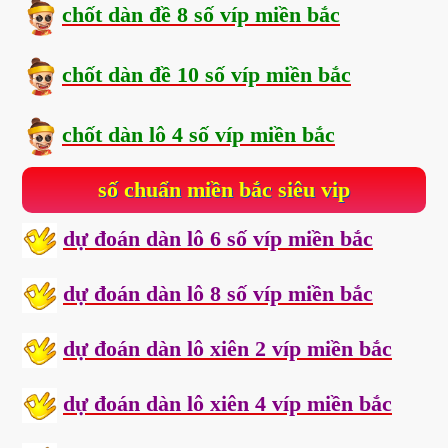
chốt dàn đề 8 số víp miền bắc
chốt dàn đề 10 số víp miền bắc
chốt dàn lô 4 số víp miền bắc
số chuẩn miền bắc siêu vip
dự đoán dàn lô 6 số víp miền bắc
dự đoán dàn lô 8 số víp miền bắc
dự đoán dàn lô xiên 2 víp miền bắc
dự đoán dàn lô xiên 4 víp miền bắc