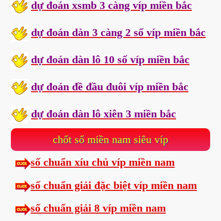
dự đoán xsmb 3 càng víp miền bắc
dự đoán dàn 3 càng 2 số víp miền bắc
dự đoán dàn lô 10 số víp miền bắc
dự đoán đề đầu đuôi víp miền bắc
dự đoán dàn lô xiên 3 miền bắc
chốt số miền nam siêu víp
số chuẩn xíu chủ víp miền nam
số chuẩn giải đặc biệt víp miền nam
số chuẩn giải 8 víp miền nam