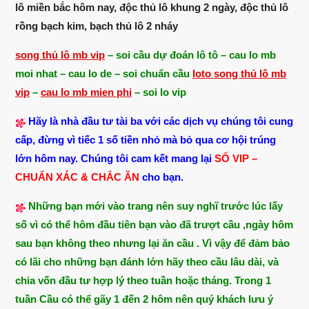
lô miền bắc hôm nay, độc thủ lô khung 2 ngày, độc thủ lô
rồng bạch kim, bạch thủ lô 2 nháy
song thủ lô mb vip
– soi cầu dự đoán lô tô – cau lo mb
moi nhat – cau lo de – soi chuẩn cầu
loto song thủ lô mb
vip
–
cau lo mb mien phi
– soi lo vip
Hãy là nhà đầu tư tài ba với các dịch vụ chúng tôi cung
cấp, đừng vì tiếc 1 số tiền nhỏ mà bỏ qua cơ hội trúng
lớn hôm nay. Chúng tôi cam kết mang lại
SỐ VIP –
CHUẨN XÁC & CHẮC ĂN
cho bạn.
Những bạn mới vào trang nên suy nghĩ trước lúc lấy
số vì có thể hôm đầu tiên bạn vào đã trượt cầu ,ngày hôm
sau bạn không theo nhưng lại ăn cầu . Vì vậy để đảm bảo
có lãi cho những bạn đánh lớn hãy theo cầu lâu dài, và
chia vốn đầu tư hợp lý theo tuần hoặc tháng. Trong 1
tuần Cầu có thể gãy 1 đến 2 hôm nên quý khách lưu ý