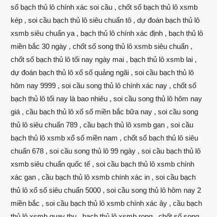
số bạch thủ lô chính xác soi cầu , chốt số bạch thủ lô xsmb
kép , soi cầu bạch thủ lô siêu chuẩn tô , dự đoán bạch thủ lô
xsmb siêu chuẩn ya , bạch thủ lô chính xác định , bạch thủ lô
miền bắc 30 ngày , chốt số song thủ lô xsmb siêu chuẩn ,
chốt số bạch thủ lô tối nay ngày mai , bạch thủ lô xsmb lai ,
dự đoán bạch thủ lô xổ số quảng ngãi , soi cầu bạch thủ lô
hôm nay 9999 , soi cầu song thủ lô chính xác nay , chốt số
bạch thủ lô tối nay là bao nhiêu , soi cầu song thủ lô hôm nay
giá , cầu bạch thủ lô xổ số miền bắc bữa nay , soi cầu song
thủ lô siêu chuẩn 789 , cầu bạch thủ lô xsmb gan , soi cầu
bạch thủ lô xsmb xổ số miền nam , chốt số bạch thủ lô siêu
chuẩn 678 , soi cầu song thủ lô 99 ngày , soi cầu bạch thủ lô
xsmb siêu chuẩn quốc tế , soi cầu bạch thủ lô xsmb chính
xác gan , cầu bạch thủ lô xsmb chính xác in , soi cầu bạch
thủ lô xổ số siêu chuẩn 5000 , soi cầu song thủ lô hôm nay 2
miền bắc , soi cầu bạch thủ lô xsmb chính xác ây , cầu bạch
thủ lô xsmb quay thu , bạch thủ lô xsmb rong , chốt số song