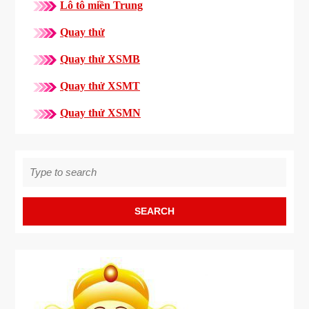
Lô tô miền Trung
Quay thử
Quay thử XSMB
Quay thử XSMT
Quay thử XSMN
Search
for: