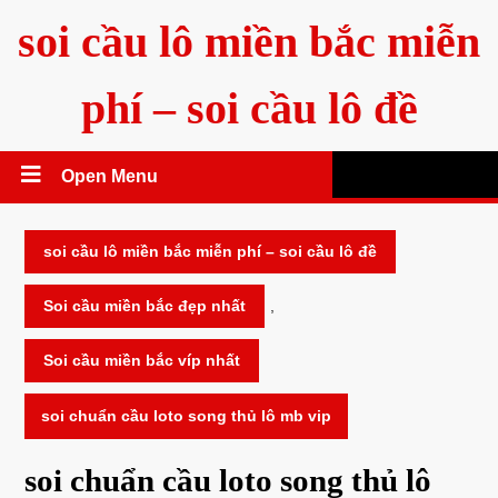
Skip
soi cầu lô miền bắc miễn
to
content
phí – soi cầu lô đề
Open
Open Menu
Menu
soi cầu lô miền bắc miễn phí – soi cầu lô đề
Soi cầu miền bắc đẹp nhất
,
Soi cầu miền bắc víp nhất
soi chuẩn cầu loto song thủ lô mb vip
soi chuẩn cầu loto song thủ lô