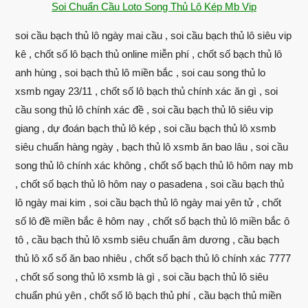
Soi Chuẩn Cầu Loto Song Thủ Lô Kép Mb Vip
soi cầu bạch thủ lô ngày mai cầu , soi cầu bạch thủ lô siêu vip
kê , chốt số lô bạch thủ online miễn phí , chốt số bạch thủ lô
anh hùng , soi bạch thủ lô miền bắc , soi cau song thủ lo
xsmb ngay 23/11 , chốt số lô bạch thủ chính xác ăn gì , soi
cầu song thủ lô chính xác đề , soi cầu bạch thủ lô siêu vip
giang , dự đoán bạch thủ lô kép , soi cầu bạch thủ lô xsmb
siêu chuẩn hàng ngày , bạch thủ lô xsmb ăn bao lâu , soi cầu
song thủ lô chính xác không , chốt số bạch thủ lô hôm nay mb
, chốt số bạch thủ lô hôm nay o pasadena , soi cầu bạch thủ
lô ngày mai kim , soi cầu bạch thủ lô ngày mai yên tử , chốt
số lô đề miền bắc ê hôm nay , chốt số bạch thủ lô miền bắc ô
tô , cầu bạch thủ lô xsmb siêu chuẩn âm dương , cầu bạch
thủ lô xổ số ăn bao nhiêu , chốt số bạch thủ lô chính xác 7777
, chốt số song thủ lô xsmb là gì , soi cầu bạch thủ lô siêu
chuẩn phú yên , chốt số lô bạch thủ phí , cầu bạch thủ miền