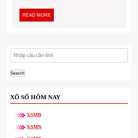
DÀN
ĐỀ
READ
READ MORE
ĐẦU
MORE
ĐUÔI
MB
VIP
Search
XỔ SỐ HÔM NAY
XSMB
XSMN