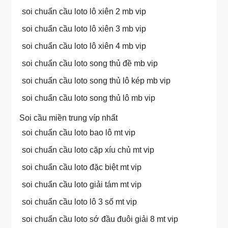
soi chuẩn cầu loto lô xiên 2 mb vip
soi chuẩn cầu loto lô xiên 3 mb vip
soi chuẩn cầu loto lô xiên 4 mb vip
soi chuẩn cầu loto song thủ đề mb vip
soi chuẩn cầu loto song thủ lô kép mb vip
soi chuẩn cầu loto song thủ lô mb vip
Soi cầu miền trung víp nhất
soi chuẩn cầu loto bao lô mt vip
soi chuẩn cầu loto cặp xíu chủ mt vip
soi chuẩn cầu loto đặc biệt mt vip
soi chuẩn cầu loto giải tám mt vip
soi chuẩn cầu loto lô 3 số mt vip
soi chuẩn cầu loto sớ đầu đuôi giải 8 mt vip