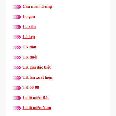
Cầu miền Trung
Lô gan
Lô xiên
Lô kép
TK đầu
TK đuôi
TK giải đặc biệt
TK lần xuất hiện
TK 00-99
Lô tô miền Bắc
Lô tô miền Nam