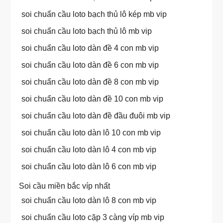
soi chuẩn cầu loto bạch thủ lô kép mb vip
soi chuẩn cầu loto bạch thủ lô mb vip
soi chuẩn cầu loto dàn đề 4 con mb vip
soi chuẩn cầu loto dàn đề 6 con mb vip
soi chuẩn cầu loto dàn đề 8 con mb vip
soi chuẩn cầu loto dàn đề 10 con mb vip
soi chuẩn cầu loto dàn đề đầu đuôi mb vip
soi chuẩn cầu loto dàn lô 10 con mb vip
soi chuẩn cầu loto dàn lô 4 con mb vip
soi chuẩn cầu loto dàn lô 6 con mb vip
Soi cầu miền bắc víp nhất
soi chuẩn cầu loto dàn lô 8 con mb vip
soi chuẩn cầu loto cặp 3 càng víp mb vip